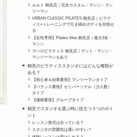
ルルト 鶴見店｜完全カスタム・マシン・マン
ツーマン
URBAN CLASSIC PILATES 鶴見店｜ピラテ
ィス×トレーニングで引き締めボディを目指せ
る
【女性専用】Pilates Mee 鶴見店｜最大3名・
マシン
マハロピラティス 鶴見店｜マット・マシン・
マンツーマンもあり
鶴見のピラティススタジオにはどんな種類が
ある？
【初心者＆効果重視】マンツーマンタイプ
【バランス重視】セミパーソナル（少人数）
タイプ
【価格重視】グループタイプ
鶴見でスタジオを選ぶ時に役立つ３つのポイ
ント
レッスン形式は合っている？
スタジオの雰囲気は通いやすい？
体験レッスンは受けられる？