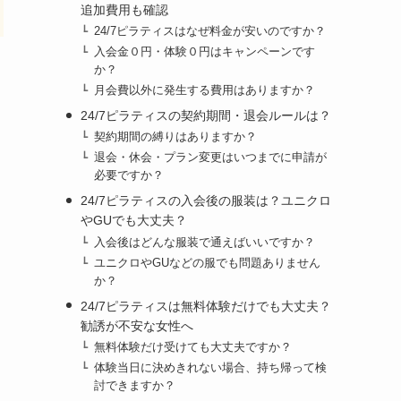
追加費用も確認
24/7ピラティスはなぜ料金が安いのですか？
入会金０円・体験０円はキャンペーンです
か？
月会費以外に発生する費用はありますか？
24/7ピラティスの契約期間・退会ルールは？
契約期間の縛りはありますか？
退会・休会・プラン変更はいつまでに申請が
必要ですか？
24/7ピラティスの入会後の服装は？ユニクロ
やGUでも大丈夫？
入会後はどんな服装で通えばいいですか？
ユニクロやGUなどの服でも問題ありません
か？
24/7ピラティスは無料体験だけでも大丈夫？
勧誘が不安な女性へ
無料体験だけ受けても大丈夫ですか？
体験当日に決めきれない場合、持ち帰って検
討できますか？